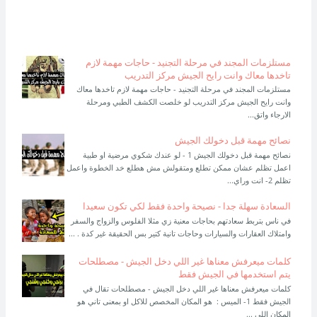
مستلزمات المجند في مرحلة التجنيد - حاجات مهمة لازم
تاخدها معاك وانت رايح الجيش مركز التدريب
مستلزمات المجند في مرحلة التجنيد - حاجات مهمة لازم تاخدها معاك
وانت رايح الجيش مركز التدريب لو خلصت الكشف الطبي ومرحلة
الارجاء واتق...
نصائح مهمة قبل دخولك الجيش
نصائح مهمة قبل دخولك الجيش 1 - لو عندك شكوي مرضية او طبية
اعمل تظلم عشان ممكن تطلع ومتقولش مش هطلع خد الخطوة واعمل
تظلم 2- انت وراي...
السعادة سهلة جدا - نصيحة واحدة فقط لكي تكون سعيدا
في ناس بتربط سعادتهم بحاجات معنية زي مثلا الفلوس والزواج والسفر
وامتلاك العقارات والسيارات وحاجات تانية كتير بس الحقيقة غير كدة . ...
كلمات ميعرفش معناها غير اللي دخل الجيش - مصطلحات
يتم استخدمها في الجيش فقط
كلمات ميعرفش معناها غير اللي دخل الجيش - مصطلحات تقال في
الجيش فقط 1- الميس : هو المكان المخصص للاكل او بمعنى تاني هو
المكان اللي ...