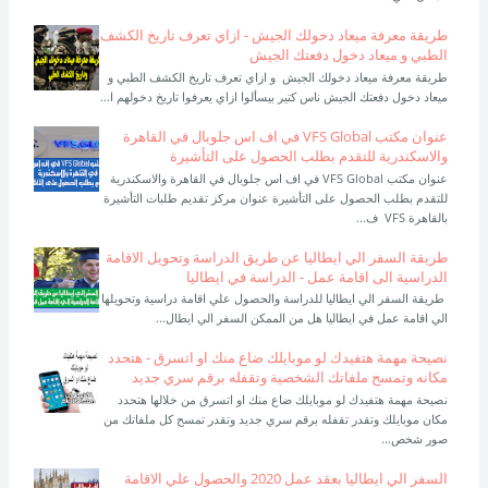
طريقة معرفة ميعاد دخولك الجيش - ازاي تعرف تاريخ الكشف
الطبي و ميعاد دخول دفعتك الجيش
طريقة معرفة ميعاد دخولك الجيش و ازاي تعرف تاريخ الكشف الطبي و
ميعاد دخول دفعتك الجيش ناس كتير بيسألوا ازاي يعرفوا تاريخ دخولهم ا...
عنوان مكتب VFS Global في اف اس جلوبال في القاهرة
والاسكندرية للتقدم بطلب الحصول على التأشيرة
عنوان مكتب VFS Global في اف اس جلوبال في القاهرة والاسكندرية
للتقدم بطلب الحصول على التأشيرة عنوان مركز تقديم طلبات التأشيرة
بالقاهرة VFS ف...
طريقة السفر الي ايطاليا عن طريق الدراسة وتحويل الاقامة
الدراسية الى اقامة عمل - الدراسة في ايطاليا
طريقة السفر الي ايطاليا للدراسة والحصول علي اقامة دراسية وتحويلها
الي اقامة عمل في ايطاليا هل من الممكن السفر الي ايطال...
نصيحة مهمة هتفيدك لو موبايلك ضاع منك او اتسرق - هتحدد
مكانه وتمسح ملفاتك الشخصية وتقفله برقم سري جديد
نصيحة مهمة هتفيدك لو موبايلك ضاع منك او اتسرق من خلالها هتحدد
مكان موبايلك وتقدر تقفله برقم سري جديد وتقدر تمسح كل ملفاتك من
صور شخص...
السفر الي ايطاليا بعقد عمل 2020 والحصول علي الاقامة