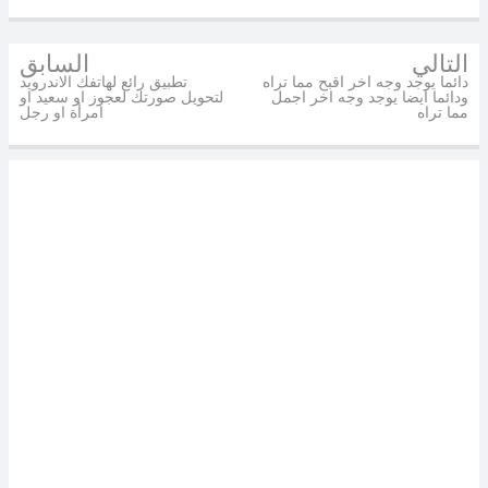
التالي
السابق
دائما يوجد وجه اخر اقبح مما تراه
تطبيق رائع لهاتفك الاندرويد
ودائما ايضا يوجد وجه اخر اجمل
لتحويل صورتك لعجوز او سعيد او
مما تراه
امرأة او رجل