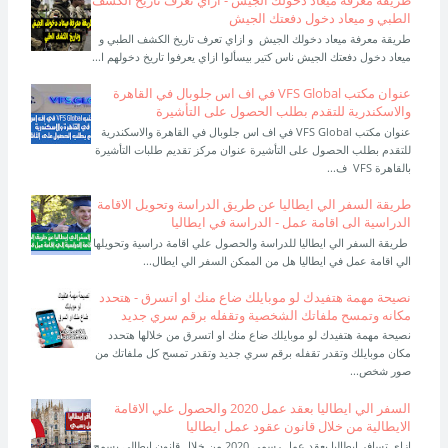
طريقة معرفة ميعاد دخولك الجيش - ازاي تعرف تاريخ الكشف
الطبي و ميعاد دخول دفعتك الجيش
طريقة معرفة ميعاد دخولك الجيش و ازاي تعرف تاريخ الكشف الطبي و
ميعاد دخول دفعتك الجيش ناس كتير بيسألوا ازاي يعرفوا تاريخ دخولهم ا...
عنوان مكتب VFS Global في اف اس جلوبال في القاهرة
والاسكندرية للتقدم بطلب الحصول على التأشيرة
عنوان مكتب VFS Global في اف اس جلوبال في القاهرة والاسكندرية
للتقدم بطلب الحصول على التأشيرة عنوان مركز تقديم طلبات التأشيرة
بالقاهرة VFS ف...
طريقة السفر الي ايطاليا عن طريق الدراسة وتحويل الاقامة
الدراسية الى اقامة عمل - الدراسة في ايطاليا
طريقة السفر الي ايطاليا للدراسة والحصول علي اقامة دراسية وتحويلها
الي اقامة عمل في ايطاليا هل من الممكن السفر الي ايطال...
نصيحة مهمة هتفيدك لو موبايلك ضاع منك او اتسرق - هتحدد
مكانه وتمسح ملفاتك الشخصية وتقفله برقم سري جديد
نصيحة مهمة هتفيدك لو موبايلك ضاع منك او اتسرق من خلالها هتحدد
مكان موبايلك وتقدر تقفله برقم سري جديد وتقدر تمسح كل ملفاتك من
صور شخص...
السفر الي ايطاليا بعقد عمل 2020 والحصول علي الاقامة
الايطالية من خلال قانون عقود عمل ايطاليا
ازاي تسافر ايطاليا بعقد عمل رسمي 2020 من خلال قانون إيطالى يسمح