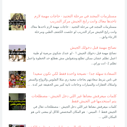
مستلزمات المجند في مرحلة التجنيد - حاجات مهمة لازم
تاخدها معاك وانت رايح الجيش مركز التدريب
مستلزمات المجند في مرحلة التجنيد - حاجات مهمة لازم تاخدها معاك
وانت رايح الجيش مركز التدريب لو خلصت الكشف الطبي ومرحلة
الارجاء واتق...
نصائح مهمة قبل دخولك الجيش
نصائح مهمة قبل دخولك الجيش 1 - لو عندك شكوي مرضية او طبية
اعمل تظلم عشان ممكن تطلع ومتقولش مش هطلع خد الخطوة واعمل
تظلم 2- انت وراي...
السعادة سهلة جدا - نصيحة واحدة فقط لكي تكون سعيدا
في ناس بتربط سعادتهم بحاجات معنية زي مثلا الفلوس والزواج والسفر
وامتلاك العقارات والسيارات وحاجات تانية كتير بس الحقيقة غير كدة . ...
كلمات ميعرفش معناها غير اللي دخل الجيش - مصطلحات
يتم استخدمها في الجيش فقط
كلمات ميعرفش معناها غير اللي دخل الجيش - مصطلحات تقال في
الجيش فقط 1- الميس : هو المكان المخصص للاكل او بمعنى تاني هو
المكان اللي ...