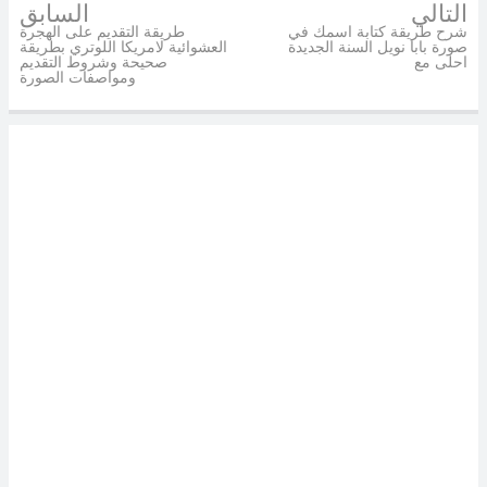
التالي
السابق
شرح طريقة كتابة اسمك في
طريقة التقديم على الهجرة
صورة بابا نويل السنة الجديدة
العشوائية لامريكا اللوتري بطريقة
احلى مع
صحيحة وشروط التقديم
ومواصفات الصورة