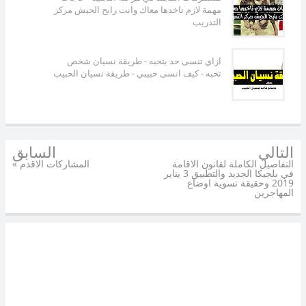
مهمة لازم تاخدها معاك وانت رايح الجيش مركز
التدريب
ازاي تنسى حد بتحبه - طريقة نسيان شخص
تحبه - كيف انسى حبيبي - طريقة نسيان الحبيب
التالي
السابق
التفاصيل الكاملة لقانون الاقامة
المشاركات الاقدم »
في بلجيكا الجديد والتطبيق 3 يناير
2019 وحقيقة تسوية اوضاع
المهاجرين