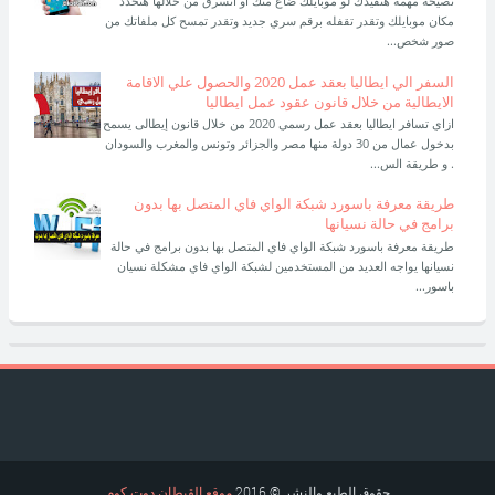
نصيحة مهمة هتفيدك لو موبايلك ضاع منك او اتسرق من خلالها هتحدد
مكان موبايلك وتقدر تقفله برقم سري جديد وتقدر تمسح كل ملفاتك من
صور شخص...
السفر الي ايطاليا بعقد عمل 2020 والحصول علي الاقامة
الايطالية من خلال قانون عقود عمل ايطاليا
ازاي تسافر ايطاليا بعقد عمل رسمي 2020 من خلال قانون إيطالى يسمح
بدخول عمال من 30 دولة منها مصر والجزائر وتونس والمغرب والسودان
. و طريقة الس...
طريقة معرفة باسورد شبكة الواي فاي المتصل بها بدون
برامج في حالة نسيانها
طريقة معرفة باسورد شبكة الواي فاي المتصل بها بدون برامج في حالة
نسيانها يواجه العديد من المستخدمين لشبكة الواي فاي مشكلة نسيان
باسور...
حقوق الطبع والنشر © 2016
موقع القبطان دوت كوم