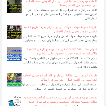
كلمات ميعرفش معناها غير اللي دخل الجيش - مصطلحات
يتم استخدمها في الجيش فقط
كلمات ميعرفش معناها غير اللي دخل الجيش - مصطلحات تقال في
الجيش فقط 1- الميس : هو المكان المخصص للاكل او بمعنى تاني هو
المكان اللي ...
طريقة معرفة ميعاد دخولك الجيش - ازاي تعرف تاريخ الكشف
الطبي و ميعاد دخول دفعتك الجيش
طريقة معرفة ميعاد دخولك الجيش و ازاي تعرف تاريخ الكشف الطبي و
ميعاد دخول دفعتك الجيش ناس كتير بيسألوا ازاي يعرفوا تاريخ دخولهم ا...
عنوان مكتب VFS Global في اف اس جلوبال في القاهرة
والاسكندرية للتقدم بطلب الحصول على التأشيرة
عنوان مكتب VFS Global في اف اس جلوبال في القاهرة والاسكندرية
للتقدم بطلب الحصول على التأشيرة عنوان مركز تقديم طلبات التأشيرة
بالقاهرة VFS ف...
طريقة السفر الي ايطاليا عن طريق الدراسة وتحويل الاقامة
الدراسية الى اقامة عمل - الدراسة في ايطاليا
طريقة السفر الي ايطاليا للدراسة والحصول علي اقامة دراسية وتحويلها
الي اقامة عمل في ايطاليا هل من الممكن السفر الي ايطال...
نصيحة مهمة هتفيدك لو موبايلك ضاع منك او اتسرق - هتحدد
مكانه وتمسح ملفاتك الشخصية وتقفله برقم سري جديد