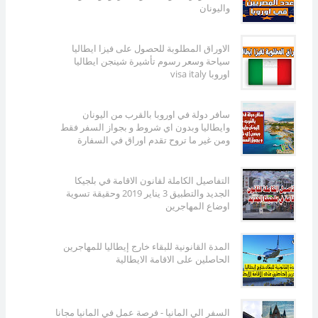
واليونان
الاوراق المطلوبة للحصول على فيزا ايطاليا
سياحة وسعر رسوم تأشيرة شينجن ايطاليا
اوروبا visa italy
سافر دولة في اوروبا بالقرب من اليونان
وايطاليا وبدون اي شروط و بجواز السفر فقط
ومن غير ما تروح تقدم اوراق في السفارة
التفاصيل الكاملة لقانون الاقامة في بلجيكا
الجديد والتطبيق 3 يناير 2019 وحقيقة تسوية
اوضاع المهاجرين
المدة القانونية للبقاء خارج إيطاليا للمهاجرين
الحاصلين على الاقامة الايطالية
السفر الي المانيا - فرصة عمل في المانيا مجانا