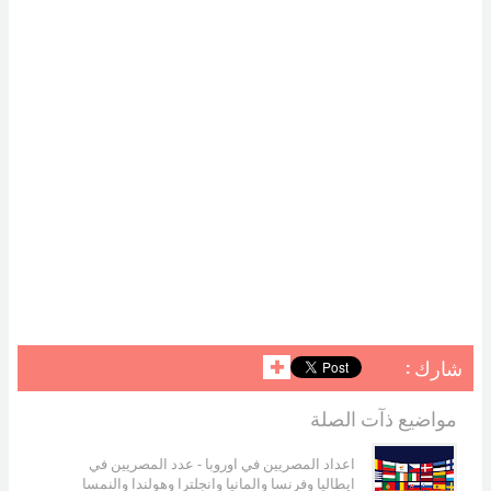
شارك :
✚
مواضيع ذآت الصلة
اعداد المصريين في اوروبا - عدد المصريين في
ايطاليا وفرنسا والمانيا وانجلترا وهولندا والنمسا